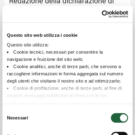
Redazione della dichiarazione di
accessibilità
La presente dichiarazione è stata redatta il 18/09/2025
La dichiarazione è stata effettuata mediante
Questo sito web utilizza i cookie
autovalutazione effettuata direttamente dal soggetto
Questo sito utilizza:
erogatore.
Cookie tecnici, necessari per consentire la
navigazione e fruizione del sito web;
Cookie analitici, anche di terze parti, che servono a
raccogliere informazioni in forma aggregata sul numero
Modalità di invio delle segnalazioni
degli utenti che visitano il nostro sito e ad ottimizzarlo;
e recapiti del soggetto erogatore
Cookie di profilazione, anche di terze parti, al fine di
proporti messaggi pubblicitari in linea con le tue
Credem Euromobiliare Asset Management
mette a
preferenze, per i quali chiediamo il tuo consenso.
disposizione il meccanismo di feedback da utilizzare
Per maggiori dettagli puoi consultare la
Cookie Policy
,
Selezione
per notificare i casi di mancata conformità e per
in cui potrai modificare la tua scelta in qualsiasi momento
Necessari
del
richiedere informazioni e contenuti che sono esclusi
oppure puoi negare l'utilizzo di questi cookie cliccando su
consenso
dall'ambito di applicazione della direttiva.
"Rifiuta".