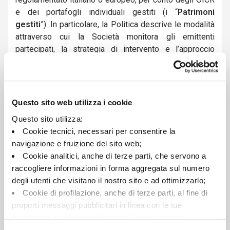
e dei portafogli individuali gestiti (i “
Patrimoni
gestiti
”). In particolare, la Politica descrive le modalità
attraverso cui la Società monitora gli emittenti
partecipati, la strategia di intervento e l’approccio
all’engagement collettivo, esercita i diritti di voto e
tiene traccia dei diritti inerenti agli strumenti finanziari
detenuti.
Questo sito web utilizza i cookie
La Politica è redatta in coerenza con i principi guida
adottati da Assogestioni1 al fine di fornire una best
Questo sito utilizza:
practice di alto livello in grado di stimolare il confronto
Cookie tecnici, necessari per consentire la
e la collaborazione fra le società di gestione e gli
navigazione e fruizione del sito web;
emittenti quotati in cui esse investono i patrimoni
Cookie analitici, anche di terze parti, che servono a
gestiti nell'ambito dei servizi di gestione collettiva e di
raccogliere informazioni in forma aggregata sul numero
gestione di portafogli, nonché con il codice di
degli utenti che visitano il nostro sito e ad ottimizzarlo;
stewardship adottato dall’EFAMA (
European Fund and
Cookie di profilazione, anche di terze parti, al fine di
2
Asset Management Association
)
, cui i Principi Italiani
proporti messaggi pubblicitari in linea con le tue
di Stewardship si ispirano (di seguito, i “
Principi di
preferenze, per i quali chiediamo il tuo consenso.
Stewardship
”).
Per maggiori dettagli puoi consultare la
Cookie Policy
,