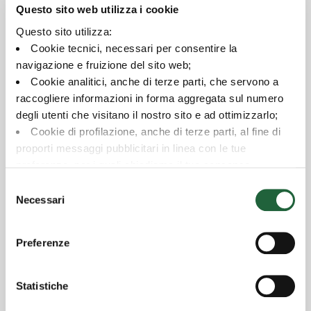
Questo sito web utilizza i cookie
Questo sito utilizza:
Contenuti correlati
Cookie tecnici, necessari per consentire la
navigazione e fruizione del sito web;
Cookie analitici, anche di terze parti, che servono a
Avviso | 14/07/2026
Avviso ai sottoscrittori: Switch programmato
raccogliere informazioni in forma aggregata sul numero
degli utenti che visitano il nostro sito e ad ottimizzarlo;
Avviso | 30/06/2026
Cookie di profilazione, anche di terze parti, al fine di
Avviso modifiche regolamento Sistema
proporti messaggi pubblicitari in linea con le tue
Euromobiliare
preferenze, per i quali chiediamo il tuo consenso.
Per maggiori dettagli puoi consultare la
Cookie Policy
,
Selezione
Avviso | 30/06/2026
in cui potrai modificare la tua scelta in qualsiasi momento
Necessari
del
Avviso ai partecipanti: Modifiche al Regolamento
oppure puoi negare l'utilizzo di questi cookie cliccando su
del Fondo
consenso
"Rifiuta".
Preferenze
Avviso | 30/06/2026
Avviso agli azionisti: Modifica della
Denominazione Sociale
Statistiche
Avviso | 15/06/2026