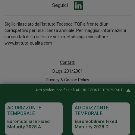
Seguici
Sigillo rilasciato dall’Istituto Tedesco ITQF a fronte di un
corrispettivo per una licenza annuale. Per maggiori informazioni
sui risultati della ricerca e sulla metodologia consultare
www.istituto-qualita.com
Contatti
D.Lgs. 231/2001
Privacy & Cookie Policy
Arbitro per le Controversie Finanziarie
Altri prodotti con finalità AD ORIZZONTE TEMPORALE
Accessibilità
Whistleblowing
AD ORIZZONTE
AD ORIZZONTE
TEMPORALE
TEMPORALE
Policy e documenti informativi
Euromobiliare Fixed
Euromobiliare Fixed
Digital Agency
Maturity 2028 A
Maturity 2028 D