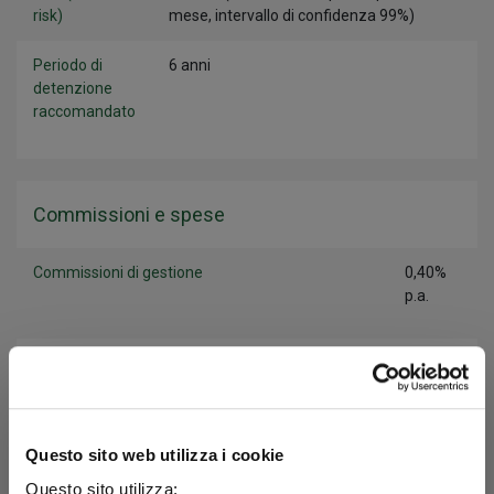
risk)
mese, intervallo di confidenza 99%)
Periodo di
6 anni
detenzione
raccomandato
Commissioni e spese
Commissioni di gestione
0,40%
p.a.
Commissioni di incentivo
Non
previste
Commissioni di sottoscrizione
Non
Questo sito web utilizza i cookie
previste
Questo sito utilizza: