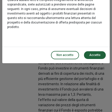
settori economici. Gli investimenti sono
Qualora abbiate letto e compreso integralmente le avvertenze
sopraindicate, siete autorizzati a prendere visione delle pagine
effettuati in strumenti finanziari quotati in
seguenti. In ogni caso, prima di assumere eventuali decisioni di
Mercati Regolamentati. In via residuale e
investimento aventi ad oggetto i prodotti finanziari presentati in
nei limiti previsti dalla normativa vigente
questo sito si raccomanda ulteriormente una lettura attenta del
sono ammessi anche investimenti in
prospetto e della documentazione di offerta predisposta per ciascun
strumenti finanziari non quotati.
prodotto.
L'investimento in depositi bancari è
ammesso fino al 10% dell'attivo. La
duration complessiva del portafoglio
(includendo i derivati) è pari a massimo 6
anni e comunque tendenzialmente
Non accetto
Accetto
decrescente in relazione all’orizzonte
temporale dell’investimento consigliato. Il
Fondo può investire in strumenti finanziari
derivati ai fini di copertura dei rischi, di una
più efficiente gestione del portafoglio e di
investimento. In relazione alla finalità di
investimento il Fondo può avvalersi di una
leva massima pari a 1,3. Pertanto,
l’effetto sul valore della quota di
variazione dei prezzi degli strumenti
finanziari cui il Fondo è esposto potrebbe