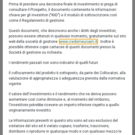
Prima di prendere una decisione finale di investimento si prega di
Caratteristiche
consultare il Prospetto, il documento contenente le informazioni
chiave per gli investitori ("KIID") e il modulo di sottoscrizione così
come il Regolamento di gestione.
Benchmark
Euromobiliare Obiettivo 2030 I non ha
Questi documenti, che descrivono anche i diritti degli investitori,
parametro di riferimento ("benchmark")
possono essere ottenuti in qualsiasi momento, gratuitamente sul sito
web della società di gestione (
www.credemeuroam.it
). Inoltre è
Categoria
Obbligazionari flessibili
possibile ottenere copie cartacee di questi documenti presso la
Assogestioni
Società di gestione su richiesta.
I rendimenti passati non sono indicativi di quelli futuri.
Classe
Accumulazione dei proventi
Il collocamento del prodotto è sottoposto, da parte dei Collocatori, alla
Divisa
EUR
valutazione di appropriatezza o adeguatezza prevista dalla normativa
vigente.
Gestione
Gestione Attiva
Il valore dell'investimento e il rendimento che ne deriva possono
cambio
aumentare così come diminuire e, al momento del rimborso,
l'investitore potrebbe ricevere un importo inferiore rispetto a quello
originariamente investito.
Obiettivi
Ottimizzare l’investimento nell’orizzonte
temporale di riferimento (dicembre 2030)
Le Informazioni presenti in questo sito sono ad uso esclusivo del
visitatore del sito ed è vietato copiare, trasferire, trascrivere,
distribuire o riprodurre in qualunque modo e con qualsiasi mezzo le