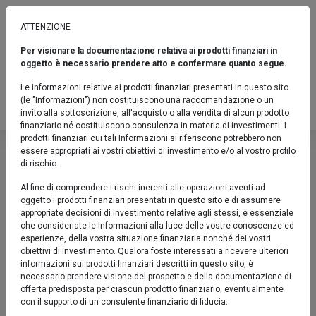
ATTENZIONE
Per visionare la documentazione relativa ai prodotti finanziari in
AD ORIZZONTE TEMPORALE
oggetto è necessario prendere atto e confermare quanto segue.
Euromobiliare Obiettivo 2030 I
Le informazioni relative ai prodotti finanziari presentati in questo sito
(le "Informazioni") non costituiscono una raccomandazione o un
Fondo / Obbligazionari Flessibili / Indicatore sintetico di rischio: 3
invito alla sottoscrizione, all'acquisto o alla vendita di alcun prodotto
finanziario né costituiscono consulenza in materia di investimenti. I
Euromobiliare Obiettivo 2030 I
prodotti finanziari cui tali Informazioni si riferiscono potrebbero non
essere appropriati ai vostri obiettivi di investimento e/o al vostro profilo
Descrizione
di rischio.
Fondo / Obbligazionari Flessibili / Indicato
Il Fondo ha l'obiettivo di accrescere gradualmente il
Al fine di comprendere i rischi inerenti alle operazioni aventi ad
oggetto i prodotti finanziari presentati in questo sito e di assumere
valore del capitale investito nell’orizzonte temporale di
appropriate decisioni di investimento relative agli stessi, è essenziale
riferimento (dicembre 2030). Il patrimonio può essere
che consideriate le Informazioni alla luce delle vostre conoscenze ed
investito fino al 100% dell’attivo in strumenti finanziari
esperienze, della vostra situazione finanziaria nonché dei vostri
obiettivi di investimento. Qualora foste interessati a ricevere ulteriori
obbligazionari e/o del mercato monetario.
informazioni sui prodotti finanziari descritti in questo sito, è
necessario prendere visione del prospetto e della documentazione di
offerta predisposta per ciascun prodotto finanziario, eventualmente
con il supporto di un consulente finanziario di fiducia.