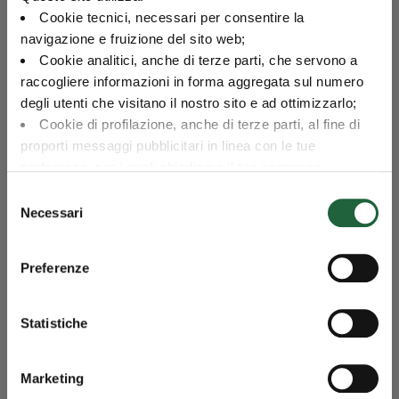
Commissioni di switch
Non
Cookie tecnici, necessari per consentire la
previste
navigazione e fruizione del sito web;
Cookie analitici, anche di terze parti, che servono a
Incidenza annuale dei costi in caso di
0,60%
raccogliere informazioni in forma aggregata sul numero
mantenimento del prodotto sino al periodo di
degli utenti che visitano il nostro sito e ad ottimizzarlo;
detenzione raccomandato
Cookie di profilazione, anche di terze parti, al fine di
proporti messaggi pubblicitari in linea con le tue
preferenze, per i quali chiediamo il tuo consenso.
Per maggiori dettagli puoi consultare la
Cookie Policy
,
Altre informazioni
Selezione
in cui potrai modificare la tua scelta in qualsiasi momento
Necessari
del
oppure puoi negare l'utilizzo di questi cookie cliccando su
consenso
Data di avvio
01/07/2024
"Rifiuta".
Preferenze
IBAN
IT 31 Z 03479 0160
0000801270300
Statistiche
Investimento minimo
Euro 1.000.000,00
(PIC)
Marketing
ISIN al portatore
IT0005597098