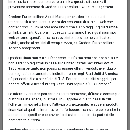
Periodicità
Giornaliera
Informazioni, così come creare un link a questo sito senza il
preventivo assenso di Credem Euromobiliare Asset Management.
quota
Credem Euromobiliare Asset Management declina qualsiasi
Politica di
Il Fondo investe fino al 100% dell’attivo in
responsabilità per l'accuratezza dei contenuti di altri siti web che
investimento
strumenti finanziari obbligazionari e/o del
contengono un link al presente sito o che siano raggiungibili tramite
mercato monetario. L'investimento in
un link a tali siti. Qualora in questo sito vi siano link a qualsiasi sito
web esterno, quest’ultimo non deve intendersi come verificato o
strumenti di debito non investment grade
rivisto, anche ai soli fini di completezza, da Credem Euromobiliare
o privi di rating è previsto fino al 50%
Asset Management.
dell'attivo. L’investimento in Convertible
Contingent Bond è ammesso in misura
I prodotti finanziari cui si riferiscono le Informazioni non sono stati e
residuale. L'investimento in Paesi
non saranno registrati in base allo United States Securities Act of
1933; essi pertanto non possono essere offerti, venduti, rivenduti o
Emergenti è ammesso fino a un massimo
consegnati direttamente o indirettamente negli Stati Uniti d'America
del 20% dell’attivo. Inoltre il Fondo può
né per conto di o a beneficio di "U.S. Persons", o ad altri soggetti per
investire fino al 20% dell’attivo in OICR
essere offerti o rivenduti negli Stati Uniti oppure a "U.S. Persons".
(inclusi i FIA aperti non riservati), le cui
politiche di investimento sono compatibili
Le Informazioni non potranno essere trasmesse, diffuse o comunque
distribuite in Canada, Australia, in Giappone o in altri paesi in cui
con quella del Fondo. Gli investimenti sono
l'offerta, l'invito ad offrire o l'attività promozionale, relative ai prodotti
denominati principalmente in Euro e non
finanziari ai quali le Informazioni afferiscono, non siano consentite in
presentano vincoli predeterminati
assenza di specifiche esenzioni o di autorizzazioni da parte delle
relativamente alla tipologia di emittenti,
competenti autorità.
aree geografiche, mercati di riferimento e