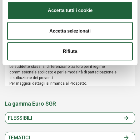
Classe A
Accetta tutti i cookie
EUROMOBILIARE J.P. MORGAN SYSTEMATIC
TARGET MATURITY 2032
Accetta selezionati
Classe A
Classe D
Rifiuta
Le classi A, D, G, P, Q sono sottoscrivibili da clientela privata.
Le classi B, I, Z sono riservate a clientela istituzionale.
Le suddette classi si differenziano tra loro per il regime
commissionale applicato e per le modalità di partecipazione e
distribuzione dei proventi.
Per maggiori dettagli si rimanda al Prospetto.
La gamma Euro SGR
FLESSIBILI
TEMATICI