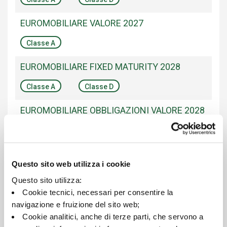
EUROMOBILIARE VALORE 2027
Classe A
EUROMOBILIARE FIXED MATURITY 2028
Classe A
Classe D
EUROMOBILIARE OBBLIGAZIONI VALORE 2028
Classe A
Classe D
EUROMOBILIARE TARGET 2028
Questo sito web utilizza i cookie
Classe A
Classe D
Questo sito utilizza:
Cookie tecnici, necessari per consentire la
EUROMOBILIARE VALORE SOSTENIBILE 2028
navigazione e fruizione del sito web;
Cookie analitici, anche di terze parti, che servono a
Classe A